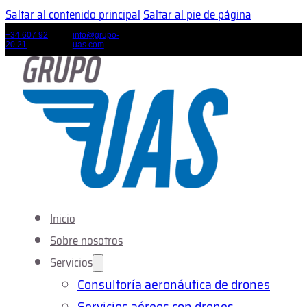
Saltar al contenido principal
Saltar al pie de página
+34 607 92
info@grupo-
20 21
uas.com
Inicio
Sobre nosotros
Servicios
Consultoría aeronáutica de drones
Servicios aéreos con drones