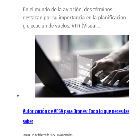
En el mundo de la aviación, dos términos
destacan por su importancia en la planificación
y ejecución de vuelos: VFR (Visual…
Autorización de AESA para Drones: Todo lo que necesitas
saber
Santos - 15 de febrero de 2024 - 0 comentarios