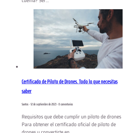
cuenta? Ser…
Certificado de Piloto de Drones. Todo lo que necesitas
saber
Santos - 12 de septiembre de 2023 - 0 comentarios
Requisitos que debe cumplir un piloto de drones
Para obtener el certificado oficial de piloto de
drones y convertirte en…