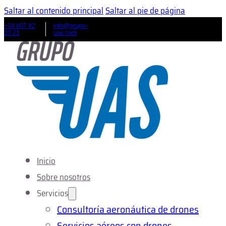
Saltar al contenido principal
Saltar al pie de página
+34 607 92
info@grupo-
20 21
uas.com
Inicio
Sobre nosotros
Servicios
Consultoría aeronáutica de drones
Servicios aéreos con drones