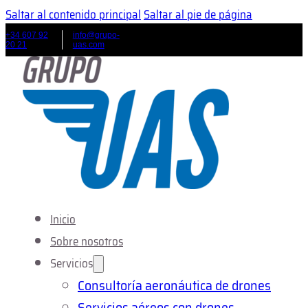
Saltar al contenido principal
Saltar al pie de página
+34 607 92
info@grupo-
20 21
uas.com
Inicio
Sobre nosotros
Servicios
Consultoría aeronáutica de drones
Servicios aéreos con drones