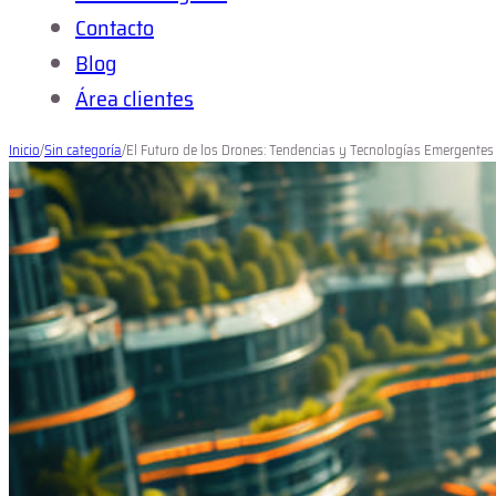
Contacto
Blog
Área clientes
Inicio
/
Sin categoría
/
El Futuro de los Drones: Tendencias y Tecnologías Emergentes