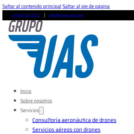
Saltar al contenido principal
Saltar al pie de página
+34 607 92 20 21
info@grupo-uas.com
Inicio
Sobre nosotros
Servicios
Consultoría aeronáutica de drones
Servicios aéreos con drones