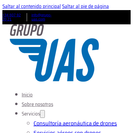
Saltar al contenido principal
Saltar al pie de página
+34 607 92
info@grupo-
20 21
uas.com
Inicio
Sobre nosotros
Servicios
Consultoría aeronáutica de drones
Servicios aéreos con drones