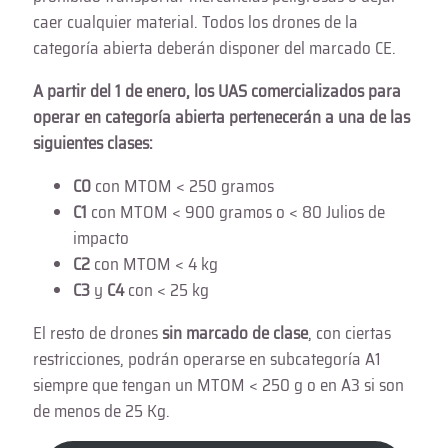
caer cualquier material. Todos los drones de la
categoría abierta deberán disponer del marcado CE.
A partir del 1 de enero, los UAS comercializados para
operar en categoría abierta pertenecerán a una de las
siguientes clases:
C0
con MTOM < 250 gramos
C1
con MTOM < 900 gramos o < 80 Julios de
impacto
C2
con MTOM < 4 kg
C3
y
C4
con < 25 kg
El resto de drones
sin marcado de clase
, con ciertas
restricciones, podrán operarse en subcategoría A1
siempre que tengan un MTOM < 250 g o en A3 si son
de menos de 25 Kg.