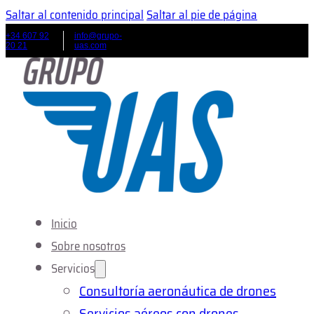
Saltar al contenido principal
Saltar al pie de página
+34 607 92
info@grupo-
20 21
uas.com
Inicio
Sobre nosotros
Servicios
Consultoría aeronáutica de drones
Servicios aéreos con drones